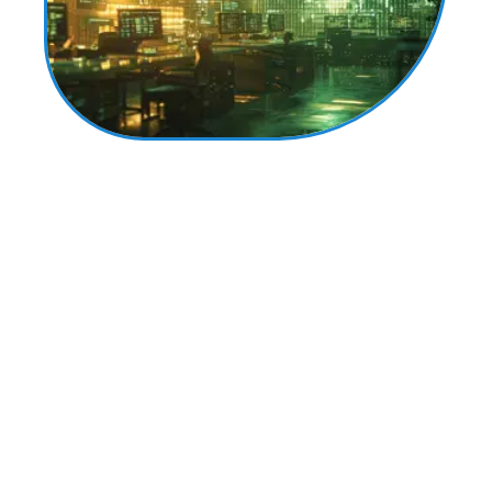
12 mars 2026
Caractéristiques et fonctionnement d’un rançongiciel
ransomware
Contact
Mentions Légales
Sitemap
© 2025 | geekob.com